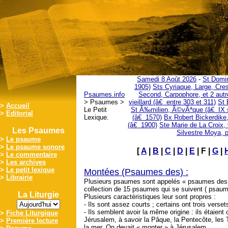
Samedi 8 Août 2026
-
St Domin
1905)
Sts Cyriaque, Large, Cre
Psaumes.info
Second, Carpophore, et 2 autr
> Psaumes >
vieillard (â€ entre 303 et 311)
St 
>
Accueil
Le Petit
St Ã‰milien, Ã©vÃªque (â€ IX 
>
Editorial
Lexique.
(â€ 1570)
Bx Robert Bickerdike,
(â€ 1900)
Ste Marie de La Croix, 
Les Psaumes
Silvestre Moya, p
>
Le psaume
>
Le psaume sonore
[
A
|
B
|
C
|
D
|
E
| F |
G
|
>
Le commentaire
>
Les archives
>
Le petit lexique
Montées (Psaumes des) :
>
Librairie
Plusieurs psaumes sont appelés « psaumes des 
collection de 15 psaumes qui se suivent ( psaum
La Liturgie
Plusieurs caractéristiques leur sont propres :
- Ils sont assez courts ; certains ont trois verset
- Ils semblent avoir la même origine : ils étaient
>
Fiche Liturgique
Jérusalem, à savoir la Pâque, la Pentecôte, les T
>
Première lecture
la mer. On devait « monter » à Jérusalem.