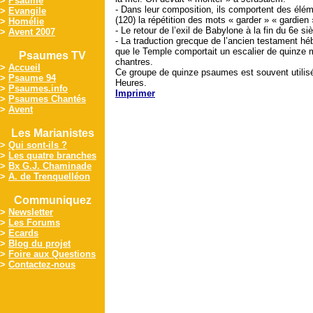
>
Psaume
- Dans leur composition, ils comportent des élém
>
Evangile
(120) la répétition des mots « garder » « gardien 
>
Homélie
- Le retour de l’exil de Babylone à la fin du 6e
>
Avent 2007
- La traduction grecque de l’ancien testament hé
que le Temple comportait un escalier de quinze m
Psaumes TV
chantres.
>
Accueil
Ce groupe de quinze psaumes est souvent utilisé
>
Psaume 94
Heures.
>
Psaumes.info
Imprimer
>
Psaumes Chantés
>
Avent
Les Marianistes
>
Qui sont-ils ?
>
Les quatre branches
>
Bx G.J. Chaminade
>
A. de Trenquelléon
Communiquez
>
Newsletter
>
Les Forums
>
Ecards
>
Blog du projet
>
Foire aux Questions
>
Contactez-nous