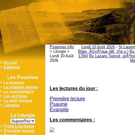
Psaumes.info
Lundi 10 Août 2026
-
St Lauren
> Liturgie >
Blain, Ã©vÃªque (â€ VIe s.)
Bx 
Lundi 10 Août
1794)
Bx Lazare Tiersot, prÃªtre
2026.
Me
>
Accueil
>
Editorial
Les Psaumes
>
Le psaume
>
Le psaume sonore
Les lectures du jour :
>
Le commentaire
>
Les archives
Première lecture
>
Le petit lexique
Psaume
>
Librairie
Evangile
La Liturgie
Les commentaires :
>
Fiche Liturgique
>
Première lecture