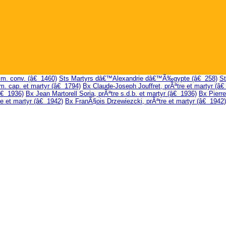
f.m. conv. (â€ 1460)
Sts Martyrs dâ€™Alexandrie dâ€™Ã‰gypte (â€ 258)
St
m. cap. et martyr (â€ 1794)
Bx Claude-Joseph Jouffret, prÃªtre et martyr (â€
(â€ 1936)
Bx Jean Martorell Soria, prÃªtre s.d.b. et martyr (â€ 1936)
Bx Pierre
 et martyr (â€ 1942)
Bx FranÃ§ois Drzewiezcki, prÃªtre et martyr (â€ 1942)