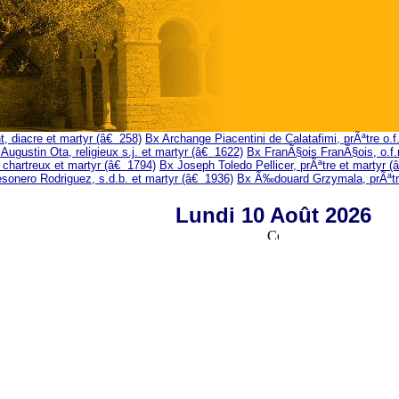
t, diacre et martyr (â€ 258)
Bx Archange Piacentini de Calatafimi, prÃªtre o.
Augustin Ota, religieux s.j. et martyr (â€ 1622)
Bx FranÃ§ois FranÃ§ois, o.f.
 chartreux et martyr (â€ 1794)
Bx Joseph Toledo Pellicer, prÃªtre et martyr 
sonero Rodriguez, s.d.b. et martyr (â€ 1936)
Bx Ã‰douard Grzymala, prÃªtre
Lundi 10 Août 2026