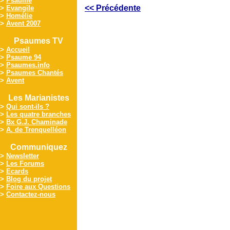
>
Psaume
<< Précédente
>
Evangile
>
Homélie
>
Avent 2007
Psaumes TV
>
Accueil
>
Psaume 94
>
Psaumes.info
>
Psaumes Chantés
>
Avent
Les Marianistes
>
Qui sont-ils ?
>
Les quatre branches
>
Bx G.J. Chaminade
>
A. de Trenquelléon
Communiquez
>
Newsletter
>
Les Forums
>
Ecards
>
Blog du projet
>
Foire aux Questions
>
Contactez-nous