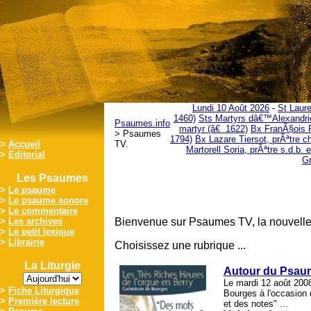
Lundi 10 Août 2026
-
St Laure
1460)
Sts Martyrs dâ€™Alexandr
Psaumes.info
martyr (â€ 1622)
Bx FranÃ§ois F
> Psaumes
1794)
Bx Lazare Tiersot, prÃªtre c
>
Accueil
TV.
Martorell Soria, prÃªtre s.d.b.
>
Editorial
Gr
Les Psaumes
>
Le psaume
>
Le psaume sonore
>
Le commentaire
>
Les archives
Bienvenue sur Psaumes TV, la nouvelle
>
Le petit lexique
>
Librairie
Choisissez une rubrique ...
La Liturgie
Autour du Psaume
Le mardi 12 août 200
>
Fiche Liturgique
Bourges à l'occasion 
>
Première lecture
et des notes" ...