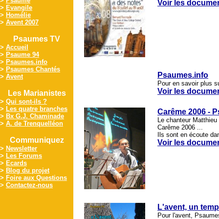
>
Psaume
Voir les docume
>
Evangile
>
Homélie
>
Avent 2007
Psaumes TV
>
Accueil
>
Psaume 94
>
Psaumes.info
>
Psaumes Chantés
Psaumes.info
>
Avent
Pour en savoir plus su
Voir les docume
Les Marianistes
>
Qui sont-ils ?
>
Les quatre branches
Carême 2006 - P
>
Bx G.J. Chaminade
Le chanteur Matthieu
>
A. de Trenquelléon
Carême 2006 ...
Ils sont en écoute da
Communiquez
Voir les docume
>
Newsletter
>
Les Forums
>
Ecards
>
Blog du projet
>
Foire aux Questions
>
Contactez-nous
L'avent, un temp
Pour l'avent, Psaumes