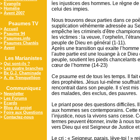
les injustices des hommes. Le règne de 
>
Evangile
>
Homélie
celui des impies.
>
Avent 2007
Nous trouvons deux parties dans ce poè
Psaumes TV
supplication véhémente adressée au Sei
>
Accueil
empêche les criminels d'être champions d
>
Psaume 94
les victimes : la veuve, l’orphelin, l’étran
>
Psaumes.info
peuple de Dieu en général (1-11).
>
Psaumes Chantés
>
Avent
Après une transition qui exalte l’homme
l'autre partie est une louange à ce Dieu
Les Marianistes
peuple, soutient les pieds chancelants e
>
Qui sont-ils ?
cœur de l’homme (14-23)
>
Les quatre branches
>
Bx G.J. Chaminade
Ce psaume est de tous les temps. Il fait 
>
A. de Trenquelléon
des prophètes. Jésus lui-même souffrait 
rencontrait dans son peuple. Il s’est mis
Communiquez
des malades, des exclus, des pauvres.
>
Newsletter
>
Les Forums
>
Ecards
Le priant pose des questions difficiles. I
>
Blog du projet
aux hommes ses contemporains. Cette ré
>
Foire aux Questions
l’injustice, nous la vivons sans cesse. 
>
Contactez-nous
termes peuvent étonner, invite à nous 
vers Dieu qui est Seigneur de Justice et
Le cri : « Seigneur, parais, lève-toi ! » rej