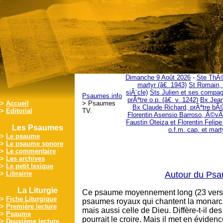
Dimanche 9 Août 2026
-
Ste ThÃ©
martyr (â€ 1943)
St Romain, 
siÃ¨cle)
Sts Julien et ses compag
Psaumes.info
prÃªtre o.p. (â€ v. 1242)
Bx Jean
>
Accueil
> Psaumes
Bx Claude Richard, prÃªtre bÃ
>
Editorial
TV.
Florentin Asensio Barroso, Ã©vÃ
Faustin Oteiza et Florentin Felip
Les Psaumes
o.f.m. cap. et mar
>
Le psaume
>
Le psaume sonore
>
Le commentaire
>
Les archives
>
Le petit lexique
>
Librairie
Autour du Psau
La Liturgie
Ce psaume moyennement long (23 verset
>
Fiche Liturgique
psaumes royaux qui chantent la monarch
>
Première lecture
mais aussi celle de Dieu. Diffère-t-il d
>
Psaume
pourrait le croire. Mais il met en éviden
>
Deuxième lecture