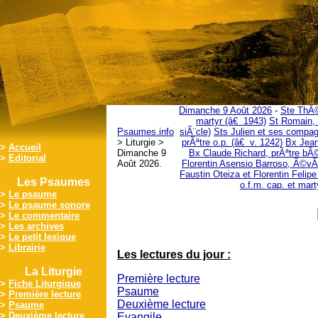
Dimanche 9 Août 2026
-
Ste ThÃ©
martyr (â€ 1943)
St Romain, 
Psaumes.info
siÃ¨cle)
Sts Julien et ses compag
> Liturgie >
prÃªtre o.p. (â€ v. 1242)
Bx Jean
>
Accueil
Dimanche 9
Bx Claude Richard, prÃªtre bÃ
>
Editorial
Août 2026.
Florentin Asensio Barroso, Ã©vÃ
Faustin Oteiza et Florentin Felip
Les Psaumes
o.f.m. cap. et mar
>
Le psaume
>
Le psaume sonore
>
Le commentaire
>
Les archives
>
Le petit lexique
>
Librairie
Les lectures du jour :
La Liturgie
Première lecture
>
Fiche Liturgique
Psaume
>
Première lecture
Deuxième lecture
>
Psaume
>
Deuxième lecture
Evangile