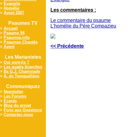
>
Evangile
>
Homélie
Les commentaires :
>
Avent 2007
Le commentaire du psaume
Psaumes TV
L'homélie du Père Compazieu
>
Accueil
>
Psaume 94
>
Psaumes.info
>
Psaumes Chantés
<< Précédente
>
Avent
Les Marianistes
>
Qui sont-ils ?
>
Les quatre branches
>
Bx G.J. Chaminade
>
A. de Trenquelléon
Communiquez
>
Newsletter
>
Les Forums
>
Ecards
>
Blog du projet
>
Foire aux Questions
>
Contactez-nous